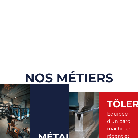
NOS MÉTIERS
TÔLER
Equipée
d’un parc
machines
MÉTALLERIE
récent et