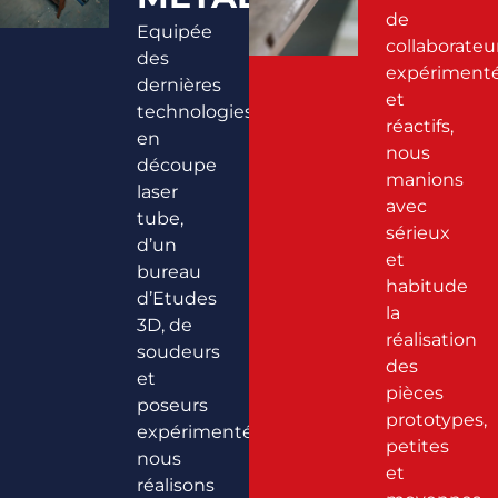
de
Equipée
collaborateu
des
expériment
dernières
et
technologies
réactifs,
en
nous
découpe
manions
laser
avec
tube,
sérieux
d’un
et
bureau
habitude
d’Etudes
la
3D, de
réalisation
soudeurs
des
et
pièces
poseurs
prototypes,
expérimentés,
petites
nous
et
réalisons