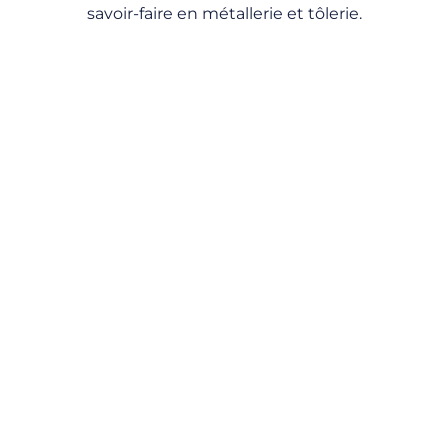
savoir-faire en métallerie et tôlerie.
DÉCOUVREZ
DÉCOUVREZ
NOS
NOS
RÉALISATIONS
RÉALISATIONS
DANS LE
DANS
BÂTIMENT
L'INDUSTRIE